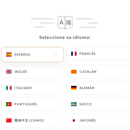
actualizara o suprimiera, identificándose de forma
precisa con una copia de un documento de
identidad (carné de identidad o pasaporte).
Las solicitudes de supresión de Datos Personales
Seleccione su idioma:
Seleccione su idioma:
estarán sujetas a las obligaciones impuestas a
https://chezgastonparis.fr
por la ley, en
FRANCÉS
FRANCÉS
ESPAÑOL
ESPAÑOL
particular en materia de conservación o archivo de
documentos. Por último, los Usuarios de
https://chezgastonparis.fr
pueden presentar una
INGLÉS
INGLÉS
CATALÁN
CATALÁN
reclamación ante las autoridades de control, y en
particular ante la CNIL
ITALIANO
ITALIANO
ALEMÁN
ALEMÁN
(
https://www.cnil.fr/fr/plaintes
).
PORTUGUÉS
PORTUGUÉS
SUECO
SUECO
7.4 No comunicación de los datos personales
https://chezgastonparis.fr
se abstiene de tratar,
简体中文 (CHINO)
简体中文 (CHINO)
JAPONÉS
JAPONÉS
alojar o transferir la Información recogida de sus