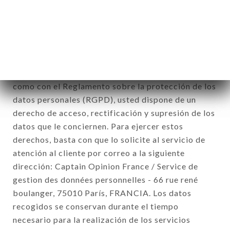
comerciales relativas a la marca CHEZ GASTON.
Los datos recogidos podrán ser tratados por el
conjunto de las filiales y subfiliales de la sociedad.
De conformidad con la ley Informática y Libertad
del 6 de enero de 1978 y modificada en 2004, así
como con el Reglamento sobre la protección de los
datos personales (RGPD), usted dispone de un
derecho de acceso, rectificación y supresión de los
datos que le conciernen. Para ejercer estos
derechos, basta con que lo solicite al servicio de
atención al cliente por correo a la siguiente
dirección: Captain Opinion France / Service de
gestion des données personnelles - 66 rue rené
boulanger, 75010 París, FRANCIA. Los datos
recogidos se conservan durante el tiempo
necesario para la realización de los servicios