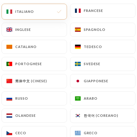
FRANCESE
FRANCESE
IT
MENU
ITALIANO
ITALIANO
INGLESE
INGLESE
SPAGNOLO
SPAGNOLO
CATALANO
CATALANO
TEDESCO
TEDESCO
/
PAGINA INIZIALE
CONTATTO
Contatto
PORTOGHESE
PORTOGHESE
SVEDESE
SVEDESE
简体中文 (CINESE)
简体中文 (CINESE)
GIAPPONESE
GIAPPONESE
RUSSO
RUSSO
ARABO
ARABO
한국어 (COREANO)
한국어 (COREANO)
OLANDESE
OLANDESE
Chez Gaston
CECO
CECO
GRECO
GRECO