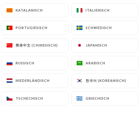
KATALANISCH
KATALANISCH
ITALIENISCH
ITALIENISCH
Menu
16.00€
* Plats désignés par l'astérisque
PORTUGIESISCH
PORTUGIESISCH
SCHWEDISCH
SCHWEDISCH
*Entrée
*Plat
简体中文 (CHINESISCH)
简体中文 (CHINESISCH)
JAPANISCH
JAPANISCH
RUSSISCH
RUSSISCH
ARABISCH
ARABISCH
Menu
16.00€
* Plats désignés par l'astérisque
한국어 (KOREANISCH)
한국어 (KOREANISCH)
NIEDERLÄNDISCH
NIEDERLÄNDISCH
*Plat
*Dessert
TSCHECHISCH
TSCHECHISCH
GRIECHISCH
GRIECHISCH
Menu Gourmand
17.00€
Plat du jour
Café gourmand