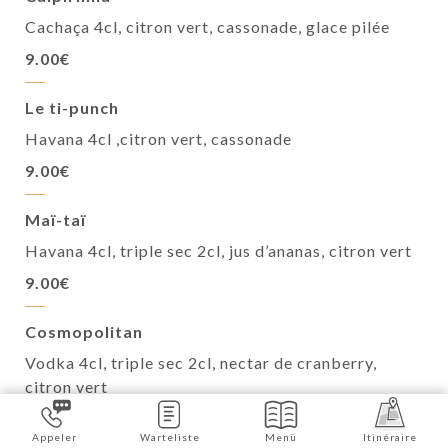
Cachaça 4cl, citron vert, cassonade, glace pilée
9.00€
Le ti-punch
Havana 4cl ,citron vert, cassonade
9.00€
Maï-taï
Havana 4cl, triple sec 2cl, jus d’ananas, citron vert
9.00€
Cosmopolitan
Vodka 4cl, triple sec 2cl, nectar de cranberry,
citron vert
9.00€
Appeler
Warteliste
Menü
Itinéraire