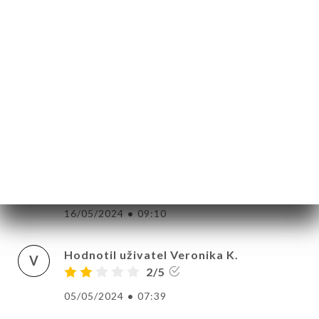
worth driving out from the center of Paris
16/05/2024
•
02:59
Hodnotil uživatel Laureen D.
L
4/5
C'était bon, mais surcôtée sur les réseaux.
Les quantités des plats ne sont pas
énormes, ce n'est pas pour les gros
mangeurs. Le lieu est très mignon et bien
situé.
16/05/2024
•
09:10
Hodnotil uživatel Veronika K.
V
2/5
05/05/2024
•
07:39