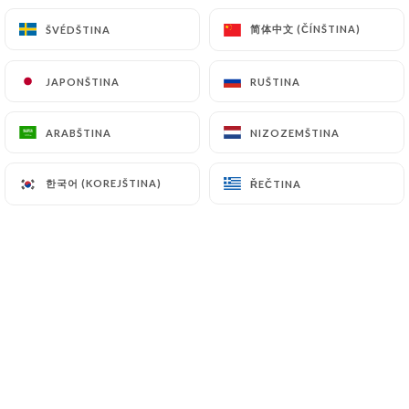
简体中文 (ČÍNŠTINA)
简体中文 (ČÍNŠTINA)
ŠVÉDŠTINA
ŠVÉDŠTINA
Hodnotil uživatel Brian L.
B
JAPONŠTINA
JAPONŠTINA
RUŠTINA
RUŠTINA
4/5
Because the food was really good and the
ARABŠTINA
ARABŠTINA
NIZOZEMŠTINA
NIZOZEMŠTINA
brunch place itself was very pretty!! The
only thing was that we got the half of the
한국어 (KOREJŠTINA)
한국어 (KOREJŠTINA)
ŘEČTINA
ŘEČTINA
food and we had to wait 5 minutes for the
rest and the drinks came later too, but
overall it was a very great and delicious
experience.
31/05/2025
•
09:26
Hodnotil uživatel Jean-Baptiste N.
J
5/5
06/04/2025
•
07:23